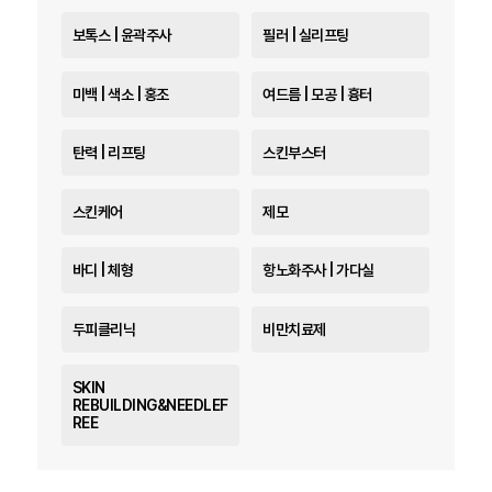
보톡스 | 윤곽주사
필러 | 실리프팅
미백 | 색소 | 홍조
여드름 | 모공 | 흉터
탄력 | 리프팅
스킨부스터
스킨케어
제모
바디 | 체형
항노화주사 | 가다실
두피클리닉
비만치료제
SKIN
REBUILDING&NEEDLEF
REE