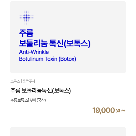
보톡스 | 윤곽주사
주름 보툴리눔톡신(보톡스)
주름보톡스1부위(국산)
19,000
~
원