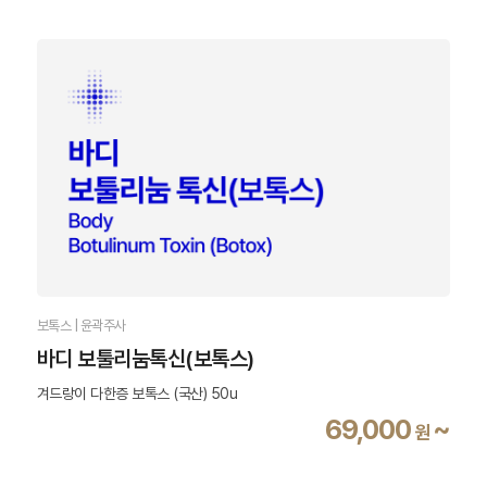
보톡스 | 윤곽주사
바디 보툴리눔톡신(보톡스)
겨드랑이 다한증 보톡스 (국산) 50u
69,000
~
원