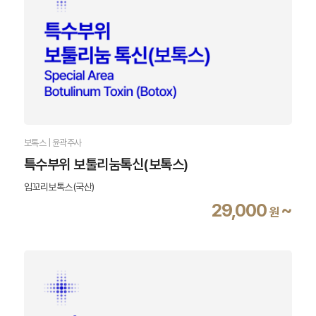
보톡스 | 윤곽주사
특수부위 보툴리눔톡신(보톡스)
입꼬리보톡스(국산)
29,000
~
원