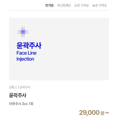
인기순
최근등록순
낮은 가격순
높은 가격순
보톡스 | 윤곽주사
윤곽주사
아큐주사 3cc 1회
29,000
~
원