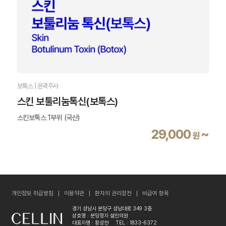
보톡스 | 윤곽주사
스킨 보툴리눔톡신(보톡스)
스킨보톡스 1부위 (국산)
29,000
~
원
개인정보 취급방침
이용약관
환자의 권리장전
비급여 항목
경기 성남시 분당구 성남대로 349 3층
상호명 : 분당정자 셀린의원
대표자명 : 황성현
TEL : 1833-6372