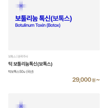
보톡스 | 윤곽주사
턱 보툴리눔톡신(보톡스)
턱보톡스50u (국산)
29,000
~
원