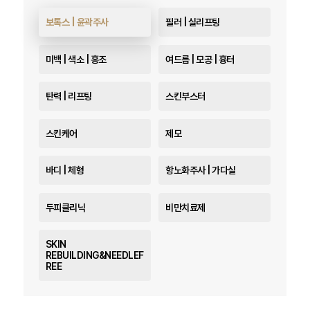
보톡스 | 윤곽주사
필러 | 실리프팅
미백 | 색소 | 홍조
여드름 | 모공 | 흉터
탄력 | 리프팅
스킨부스터
스킨케어
제모
바디 | 체형
항노화주사 | 가다실
두피클리닉
비만치료제
SKIN
REBUILDING&NEEDLEF
REE