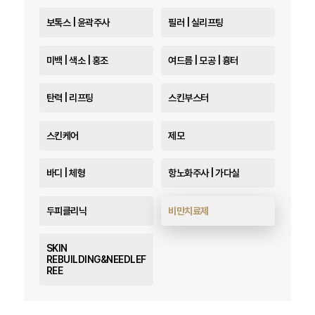
보톡스 | 윤곽주사
필러 | 실리프팅
미백 | 색소 | 홍조
여드름 | 모공 | 흉터
탄력 | 리프팅
스킨부스터
스킨케어
제모
바디 | 체형
항노화주사 | 가다실
두피클리닉
비만치료제
SKIN
REBUILDING&NEEDLEF
REE