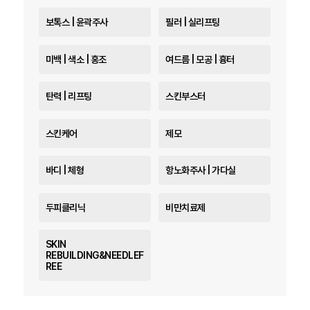
보톡스 | 윤곽주사
필러 | 실리프팅
미백 | 색소 | 홍조
여드름 | 모공 | 흉터
탄력 | 리프팅
스킨부스터
스킨케어
제모
바디 | 체형
항노화주사 | 가다실
두피클리닉
비만치료제
SKIN
REBUILDING&NEEDLEF
REE